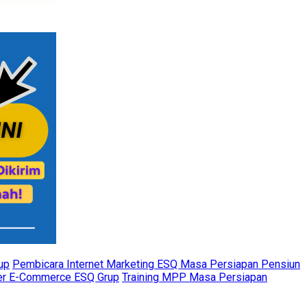
up
Pembicara Internet Marketing ESQ Masa Persiapan Pensiun
ner E-Commerce ESQ Grup
Training MPP Masa Persiapan