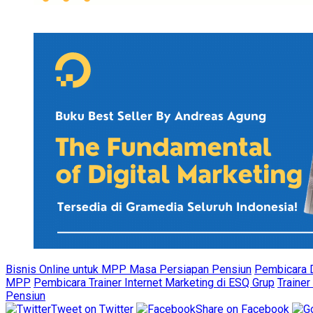
Bisnis Online untuk MPP Masa Persiapan Pensiun
Pembicara D
MPP
Pembicara Trainer Internet Marketing di ESQ Grup
Trainer
Pensiun
Tweet on Twitter
Share on Facebook