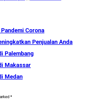
M Pandemi Corona
ningkatkan Penjualan Anda
 di Palembang
 di Makassar
 di Medan
marked
*