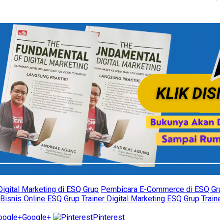
igital Marketing di ESQ Grup
Pembicara E-Commerce di ESQ Gr
 Bisnis Online ESQ Grup
Trainer Digital Marketing ESQ Grup
Trai
Google+
Pinterest