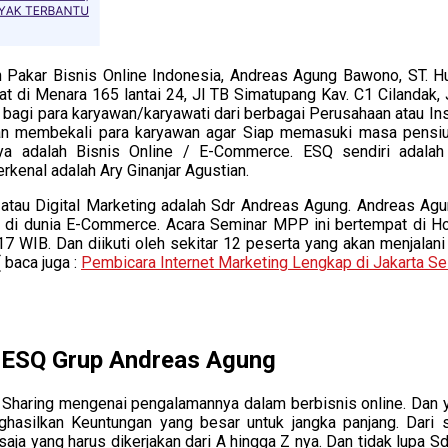
h Pakar Bisnis Online Indonesia, Andreas Agung Bawono, ST.
at di Menara 165 lantai 24,
Jl TB Simatupang Kav. C1 Cilandak,
 bagi para karyawan/karyawati dari berbagai Perusahaan atau I
n dan membekali para karyawan agar Siap memasuki masa pens
ya adalah Bisnis Online / E-Commerce. ESQ sendiri adalah 
kenal adalah Ary Ginanjar Agustian.
atau Digital Marketing adalah Sdr Andreas Agung. Andreas Agu
s di dunia E-Commerce. Acara Seminar MPP ini bertempat di Hote
 17 WIB. Dan diikuti oleh sekitar 12 peserta yang akan menjalan
 baca juga :
Pembicara Internet Marketing Lengkap di Jakarta Se
i ESQ Grup Andreas Agung
haring mengenai pengalamannya dalam berbisnis online. Dan 
asilkan Keuntungan yang besar untuk jangka panjang. Dari s
saja yang harus dikerjakan dari A hingga Z nya. Dan tidak lupa