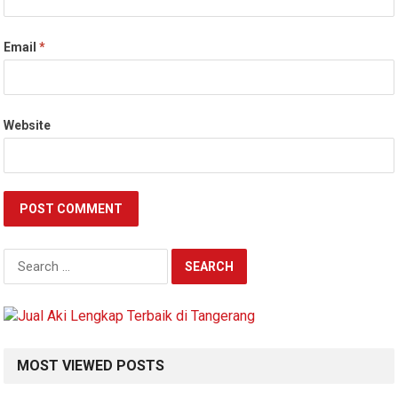
Email
*
Website
S
e
a
r
c
h
MOST VIEWED POSTS
f
o