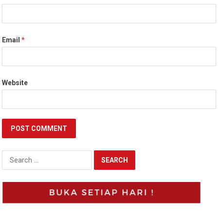
Email
*
Website
Search
for: