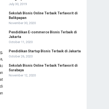
:
July 30, 2019
Sekolah Bisnis Online Terbaik Terfavorit di
Balikpapan
November 30, 2020
Pendidikan E-commerce Bisnis Terbaik di
Jakarta
October 11, 2020
Pendidikan Startup Bisnis Terbaik di Jakarta
g,
October 26, 2020
a,
ki
Sekolah Bisnis Online Terbaik Terfavorit di
Surabaya
an
November 12, 2020
at
di
an