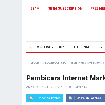
SB1M
SB1M SUBSCRIPTION
FREE ME
SB1M SUBSCRIPTION
TUTORIAL
FRE
HOME
UNCATEGORIZED
PEMBICARA INTERNET MA
Pembicara Internet Mar
ANDRE45
SEP 23, 2015
0 COMMENTS
Tweet on Twitter
Share on Facebook