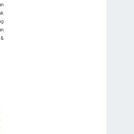
an
uk
ng
an
 &