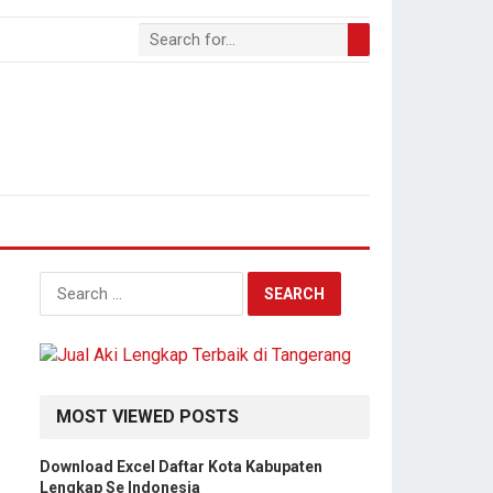
S
e
a
r
c
h
MOST VIEWED POSTS
f
o
Download Excel Daftar Kota Kabupaten
r
Lengkap Se Indonesia