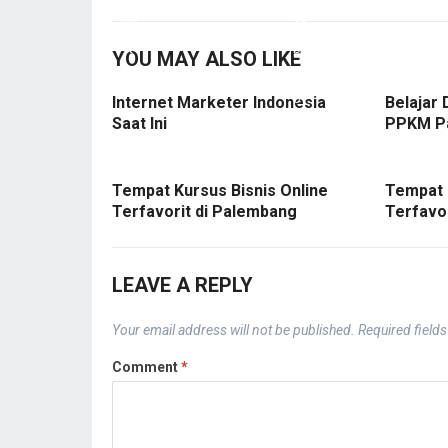
YOU MAY ALSO LIKE
Internet Marketer Indonesia
Belajar 
Saat Ini
PPKM P
Tempat Kursus Bisnis Online
Tempat 
Terfavorit di Palembang
Terfavo
LEAVE A REPLY
Your email address will not be published.
Required field
Comment
*