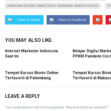
PEMBICARA INTERNET MARKETING DI JAGAKARSA JAKARTA SELATAN
PE
Tweet on Twitter
Share on Facebook
YOU MAY ALSO LIKE
Internet Marketer Indonesia
Belajar Digital Mark
Saat Ini
PPKM Pandemi Cor
Tempat Kursus Bisnis Online
Tempat Kursus Bisni
Terfavorit di Palembang
Terfavorit di Makas
LEAVE A REPLY
Your email address will not be published.
Required fields are marked
*