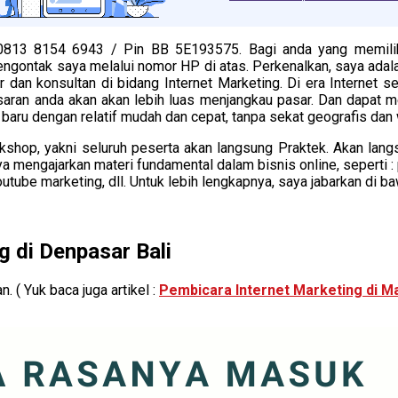
 0813 8154 6943 / Pin BB 5E193575. Bagi anda yang memilik
engontak saya melalui nomor HP di atas. Perkenalkan, saya ada
r dan konsultan di bidang Internet Marketing. Di era Internet sek
saran anda akan akan lebih luas menjangkau pasar. Dan dapat m
 baru dengan relatif mudah dan cepat, tanpa sekat geografis dan 
op, yakni seluruh peserta akan langsung Praktek. Akan langsu
 mengajarkan materi fundamental dalam bisnis online, seperti 
outube marketing, dll. Untuk lebih lengkapnya, saya jabarkan di ba
g di Denpasar Bali
 ( Yuk baca juga artikel :
Pembicara Internet Marketing di M