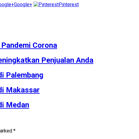
Google+
Pinterest
M Pandemi Corona
ningkatkan Penjualan Anda
 di Palembang
 di Makassar
 di Medan
marked
*