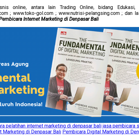
is online, antara lain Trading Online, bidang Edukasi, 
m ; www.toko-gol.com ; www.nutrisi-pelangsing.com ; dan lain
Pembicara Internet Marketing di Denpasar Bali
ra pelatihan internet marketing di denpasar bali
jasa pembicara s
t Marketing di Denpasar Bali
Pembicara Digital Marketing di Den