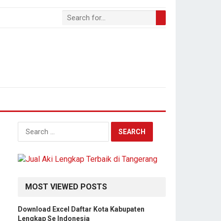
S
e
a
r
c
h
MOST VIEWED POSTS
f
o
Download Excel Daftar Kota Kabupaten
r
Lengkap Se Indonesia