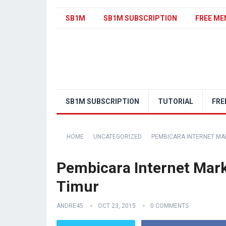
SB1M
SB1M SUBSCRIPTION
FREE ME
SB1M SUBSCRIPTION
TUTORIAL
FRE
HOME
UNCATEGORIZED
PEMBICARA INTERNET MAR
Pembicara Internet Mark
Timur
ANDRE45
OCT 23, 2015
0 COMMENTS