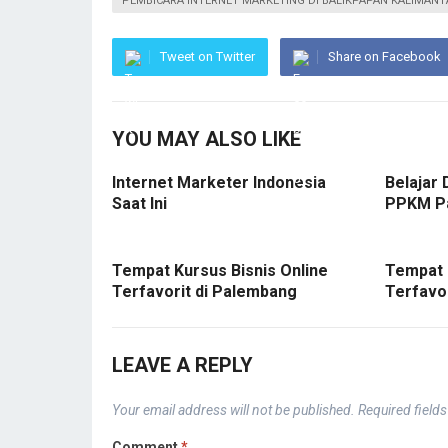
PEMBICARA INTERNET MARKETING DI BALIKPAPAN KALIMANT
Tweet on Twitter
Share on Facebook
YOU MAY ALSO LIKE
Internet Marketer Indonesia
Belajar 
Saat Ini
PPKM P
Tempat Kursus Bisnis Online
Tempat 
Terfavorit di Palembang
Terfavo
LEAVE A REPLY
Your email address will not be published.
Required field
Comment
*