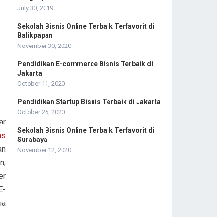
:
July 30, 2019
Sekolah Bisnis Online Terbaik Terfavorit di
Balikpapan
November 30, 2020
Pendidikan E-commerce Bisnis Terbaik di
Jakarta
October 11, 2020
Pendidikan Startup Bisnis Terbaik di Jakarta
October 26, 2020
ar
Sekolah Bisnis Online Terbaik Terfavorit di
as
Surabaya
an
November 12, 2020
n,
er
E-
ma