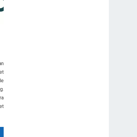
an
et
le
g.
ra
et