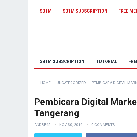
SB1M
SB1M SUBSCRIPTION
FREE ME
SB1M SUBSCRIPTION
TUTORIAL
FRE
HOME
UNCATEGORIZED
PEMBICARA DIGITAL MAR
Pembicara Digital Marke
Tangerang
ANDRE45
NOV 30, 2016
0 COMMENTS