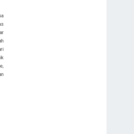
sa
as
ar
ah
ri
ik
e,
an