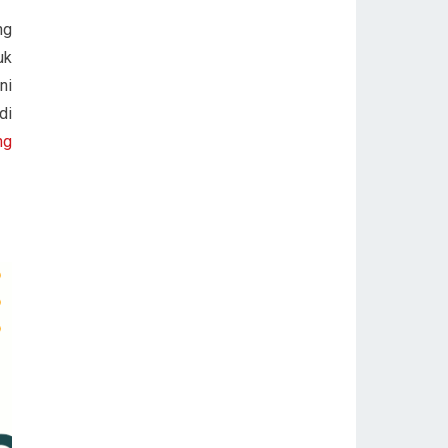
ng
uk
ni
di
ng