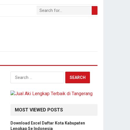
S
e
a
r
c
h
MOST VIEWED POSTS
f
o
Download Excel Daftar Kota Kabupaten
r
Lengkap Se Indonesia