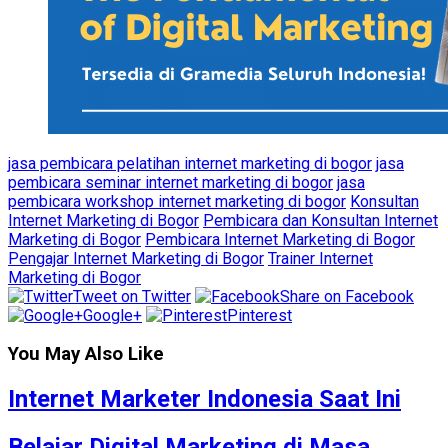
jasa pembicara pelatihan internet marketing di bogor
jasa
pembicara seminar internet marketing di bogor
jasa
pembicara workshop internet marketing di bogor
Konsultan
Internet Marketing di Bogor
Pembicara dan Konsultan Internet
Marketing di Bogor
Pembicara Internet Marketing di Bogor
Pengajar Internet Marketing di Bogor
Trainer Internet
Marketing di Bogor
Tweet on Twitter
Share on Facebook
Google+
Pinterest
You May Also Like
Internet Marketer Indonesia Saat Ini
Belajar Digital Marketing di Masa