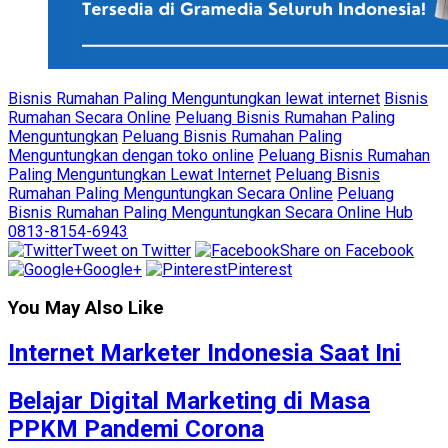
Bisnis Rumahan Paling Menguntungkan lewat internet
Bisnis
Rumahan Secara Online
Peluang Bisnis Rumahan Paling
Menguntungkan
Peluang Bisnis Rumahan Paling
Menguntungkan dengan toko online
Peluang Bisnis Rumahan
Paling Menguntungkan Lewat Internet
Peluang Bisnis
Rumahan Paling Menguntungkan Secara Online
Peluang
Bisnis Rumahan Paling Menguntungkan Secara Online Hub
0813-8154-6943
Tweet on Twitter
Share on Facebook
Google+
Pinterest
You May Also Like
Internet Marketer Indonesia Saat Ini
Belajar Digital Marketing di Masa
PPKM Pandemi Corona