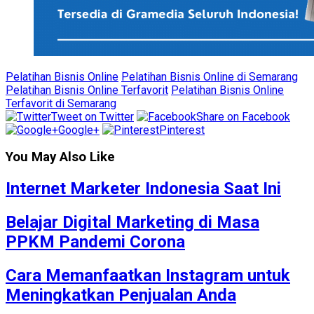
Pelatihan Bisnis Online
Pelatihan Bisnis Online di Semarang
Pelatihan Bisnis Online Terfavorit
Pelatihan Bisnis Online
Terfavorit di Semarang
Tweet on Twitter
Share on Facebook
Google+
Pinterest
You May Also Like
Internet Marketer Indonesia Saat Ini
Belajar Digital Marketing di Masa
PPKM Pandemi Corona
Cara Memanfaatkan Instagram untuk
Meningkatkan Penjualan Anda