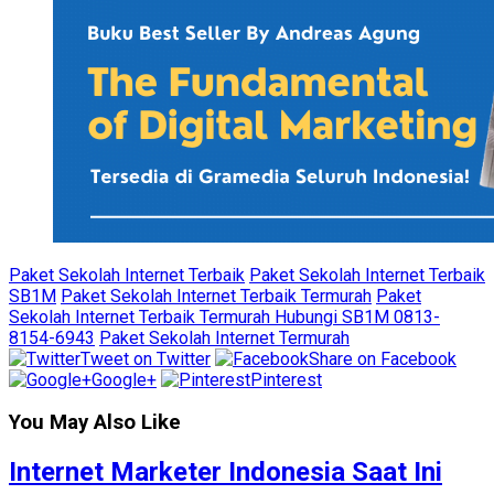
Paket Sekolah Internet Terbaik
Paket Sekolah Internet Terbaik
SB1M
Paket Sekolah Internet Terbaik Termurah
Paket
Sekolah Internet Terbaik Termurah Hubungi SB1M 0813-
8154-6943
Paket Sekolah Internet Termurah
Tweet on Twitter
Share on Facebook
Google+
Pinterest
You May Also Like
Internet Marketer Indonesia Saat Ini