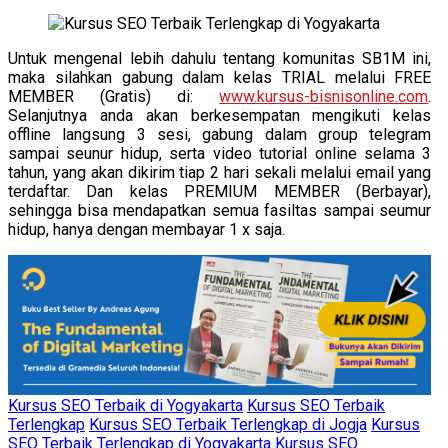
Untuk mengenal lebih dahulu tentang komunitas SB1M ini,
maka silahkan gabung dalam kelas TRIAL melalui FREE
MEMBER (Gratis) di:
www.kursus-bisnisonline.com
.
Selanjutnya anda akan berkesempatan mengikuti kelas
offline langsung 3 sesi, gabung dalam group telegram
sampai seunur hidup, serta video tutorial online selama 3
tahun, yang akan dikirim tiap 2 hari sekali melalui email yang
terdaftar. Dan kelas PREMIUM MEMBER (Berbayar),
sehingga bisa mendapatkan semua fasiltas sampai seumur
hidup, hanya dengan membayar 1 x saja.
Kursus SEO Terbaik di Yogyakarta
Kursus SEO Terbaik
Terlengkap
Kursus SEO Terbaik Terlengkap di Jogja
Kursus
SEO Terbaik Terlengkap di Yogyakarta
Kursus SEO