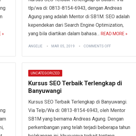
ung
tlp/wa di: 0813-8154-6943, dengan Andreas
on
Agung yang adalah Mentor di SB1M. SEO adalah
kependekan dari Search Engine Optimization,
yang bila diartikan dalam bahasa…
 »
READ MORE »
ANGELIE
MAR 05, 2019
COMMENTS OFF
UNCATEGORIZED
Kursus SEO Terbaik Terlengkap di
Banyuwangi
Kursus SEO Terbaik Terlengkap di Banyuwangi.
ung
Via Telp/Wa di: 0813-8154-6943, oleh Mentor
lam
SB1M yang bernama Andreas Agung. Dengan
i,
perkembangan yang telah terjadi beberapa tahun
et…
belakangan ini, khususnya terkait tentang