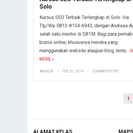
Solo
Kursus SEO Terbaik Terlengkap di Solo. Via
Tlp/Wa: 0813-8154-6943, dengan Andreas A
salah satu mentor di SB1M. Bagi para pemab
bisnis online, khususnya mereka yang
menggunakan website ataupun blog, tentu…
R
MORE »
ANGELIE
FEB 20, 2019
COMMENTS OFF
Posts
1
pagination
ALAMAT KELAS
MAP