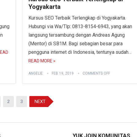
Yogyakarta
Kursus SEO Terbaik Terlengkap di Yogyakarta.
gung
Hubungi via Wa/Tlp: 0813-8154-6943, yang akan
in
langsung tersambung dengan Andreas Agung
(Mentor) di SB1M. Bagi sebagian besar para
pengguna internet di Indonesia, tentunya sudah…
EAD
READ MORE »
ANGELIE
FEB 19, 2019
COMMENTS OFF
2
3
NEXT
S
YUK JOIN KOMUNITAS