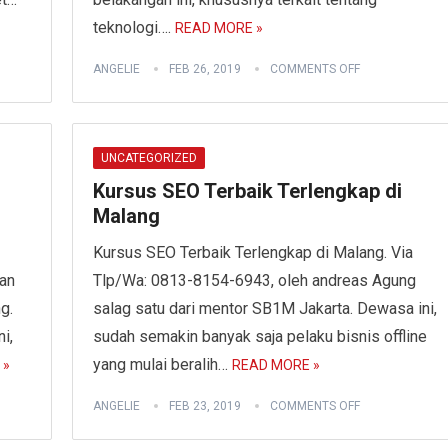
teknologi….
READ MORE »
ANGELIE
FEB 26, 2019
COMMENTS OFF
UNCATEGORIZED
Kursus SEO Terbaik Terlengkap di
Malang
Kursus SEO Terbaik Terlengkap di Malang. Via
an
Tlp/Wa: 0813-8154-6943, oleh andreas Agung
g.
salag satu dari mentor SB1M Jakarta. Dewasa ini,
i,
sudah semakin banyak saja pelaku bisnis offline
yang mulai beralih…
 »
READ MORE »
ANGELIE
FEB 23, 2019
COMMENTS OFF