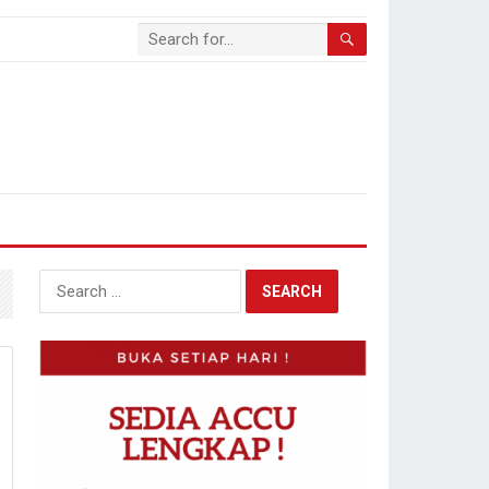
Search
for: