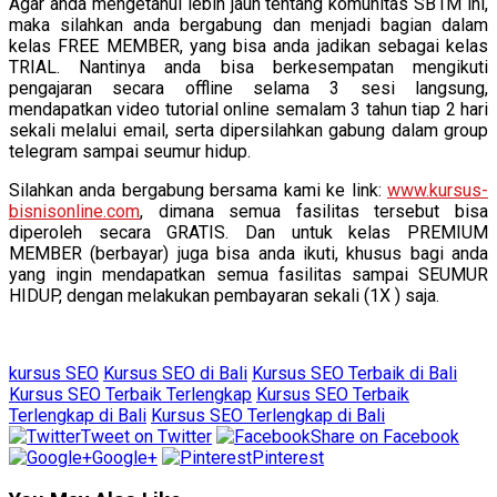
Agar anda mengetahui lebih jauh tentang komunitas SB1M ini,
maka silahkan anda bergabung dan menjadi bagian dalam
kelas FREE MEMBER, yang bisa anda jadikan sebagai kelas
TRIAL. Nantinya anda bisa berkesempatan mengikuti
pengajaran secara offline selama 3 sesi langsung,
mendapatkan video tutorial online semalam 3 tahun tiap 2 hari
sekali melalui email, serta dipersilahkan gabung dalam group
telegram sampai seumur hidup.
Silahkan anda bergabung bersama kami ke link:
www.kursus-
bisnisonline.com
, dimana semua fasilitas tersebut bisa
diperoleh secara GRATIS. Dan untuk kelas PREMIUM
MEMBER (berbayar) juga bisa anda ikuti, khusus bagi anda
yang ingin mendapatkan semua fasilitas sampai SEUMUR
HIDUP, dengan melakukan pembayaran sekali (1X ) saja.
kursus SEO
Kursus SEO di Bali
Kursus SEO Terbaik di Bali
Kursus SEO Terbaik Terlengkap
Kursus SEO Terbaik
Terlengkap di Bali
Kursus SEO Terlengkap di Bali
Tweet on Twitter
Share on Facebook
Google+
Pinterest