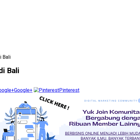
 Bali
i Bali
Google+
Pinterest