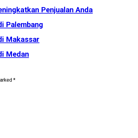
ningkatkan Penjualan Anda
 di Palembang
 di Makassar
 di Medan
marked
*