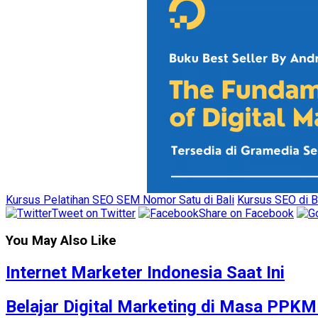
Kursus Pelatihan SEO SEM Nomor Satu di Bali
Kursus SEO di B
Tweet on Twitter
Share on Facebook
You May Also Like
Internet Marketer Indonesia Saat Ini
Belajar Digital Marketing di Masa PPK