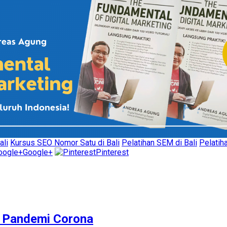
ali
Kursus SEO Nomor Satu di Bali
Pelatihan SEM di Bali
Pelatih
Google+
Pinterest
M Pandemi Corona