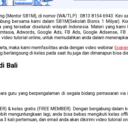
g (Mentor SB1M), di nomor (WA/TLP) : 0813 8154 6943. Kini sa
abung bersama kami dalam SB1M(Sekolah Bisnis 1 Milyar). Kom
 yang tersebar diseluruh wilayah Indonesia. Materi yang kami be
amtasia, Adwords, Google Ads, FB Ads, Google Adsense, FB Ad
ideo tutorial online, untuk memudahkan anda dalam menerapkanny
karta, maka kami memfasilitas anda dengan video webinar (
siara
 berlangsung di kelas pada saat itu juga dan dimanapun bisa di
i Bali
 para guru yang berpengalaman di segala bidang pemasaran via i
 & kelas gratis (FREE MEMBER). Dengan bergabung dalam kela
lebih menguntungkaan lagi, anda bisa bebas mengikuti kelas of
3 kali pertemuan, dan email anda akan dikirimi video tutorial onl