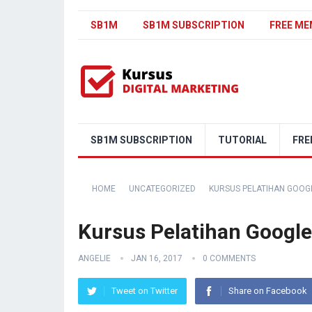
SB1M
SB1M SUBSCRIPTION
FREE ME
SB1M SUBSCRIPTION
TUTORIAL
FRE
HOME
UNCATEGORIZED
KURSUS PELATIHAN GOOGL
Kursus Pelatihan Google
ANGELIE
JAN 16, 2017
0 COMMENTS
Tweet on Twitter
Share on Facebook