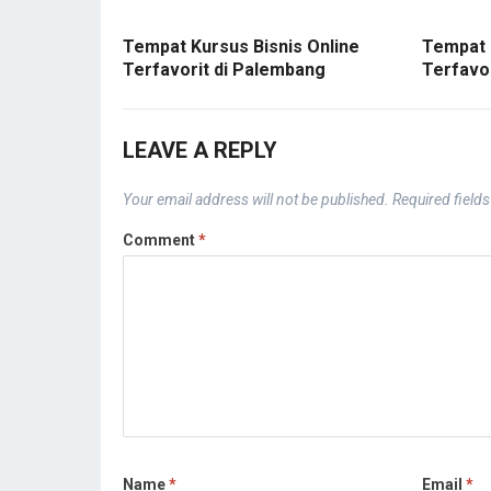
Tempat Kursus Bisnis Online
Tempat 
Terfavorit di Palembang
Terfavo
LEAVE A REPLY
Your email address will not be published.
Required field
Comment
*
Name
*
Email
*