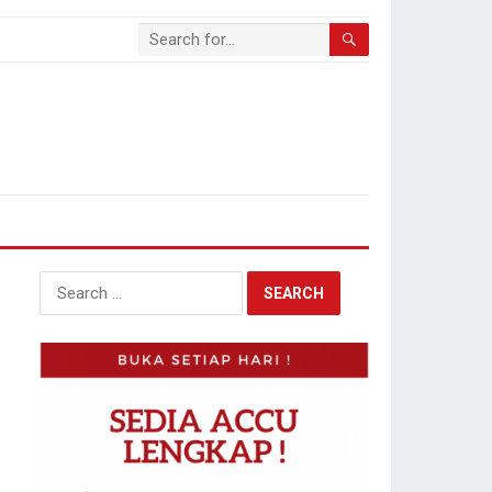
Search
for: