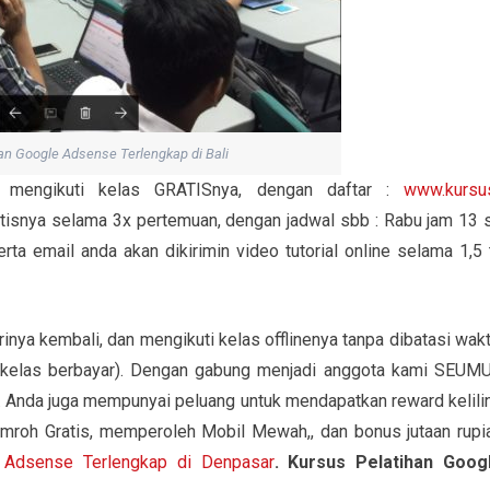
an Google Adsense Terlengkap di Bali
 mengikuti kelas GRATISnya, dengan daftar :
www.kursu
ratisnya selama 3x pertemuan, dengan jadwal sbb : Rabu jam 13 
a email anda akan dikirimin video tutorial online selama 1,5 
inya kembali, dan mengikuti kelas offlinenya tanpa dibatasi wakt
kelas berbayar). Dengan gabung menjadi anggota kami SEUM
. Anda juga mempunyai peluang untuk mendapatkan reward kelili
Umroh Gratis, memperoleh Mobil Mewah,, dan bonus jutaan rupi
e Adsense Terlengkap di Denpasar
. Kursus Pelatihan Goog