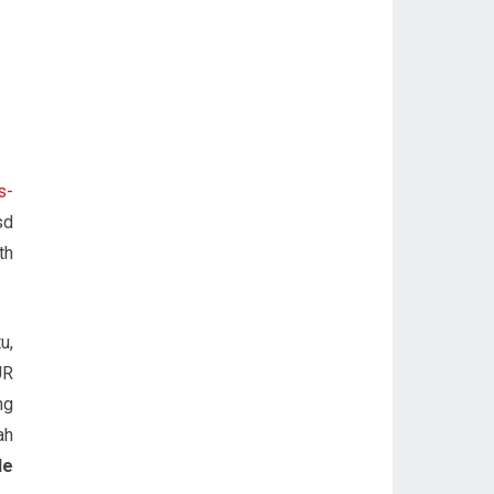
s-
sd
th
u,
UR
ng
ah
le