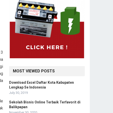
13
na
gi
MOST VIEWED POSTS
ng
da
Download Excel Daftar Kota Kabupaten
Lengkap Se Indonesia
July 30, 2019
le
Sekolah Bisnis Online Terbaik Terfavorit di
Balikpapan
ak
November 30, 2020