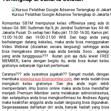
Kursus Pelatihan Google Adsense Terlengkap di Jakarta 
Komunitas SB1M mempunyai kelas offlinenya yang ada di
lokasi Gd. BRI Sudirman ltai.9, jln Jendral Sudirman kav 44-46
Jakarta Pusat. Di setiap hari Rabu pkl. 13.00-16.00, Kamis pkl.
13.00-16.00 dan 19.00-21.00 WIB. Dan bagi anda yang
berhalangan datang kekelas, maka anda bisa menggunakan
Video Webinar (disiarkan secara langsung) sehingga anda
bisa mengakses dimana saja anda berada. Sooo… apalagi
yang anda tunggguuuu??? Ikutan join aja dulu lewat FREE
MEMBER,, karna dengan begitu itu, anda bisa ikutan kelas
gratisnya sebanyak tiga kali pertemuan.
Caranya??? ada syaratnya jugakah?? Sangat mudah, dengan
membuka
www.kursus-bisnisonline.com
, dan anda sudah bisa
mengikuti kelas gratisnya. Dan jika anda ingin lebih
memperdalam ilmu bisnis online maka anda bisa mendaftar
menjadi Premium Member serta melakukan administrasinya,
dan selanjutnya anda bisa mengkonfirmasi ke Andreas Agung
maka keaktifan anggota anda sudah langsung bisa digunakan.
Segeraaaaaaaa daftarkan diri anda, banyak hadiah yang bisa