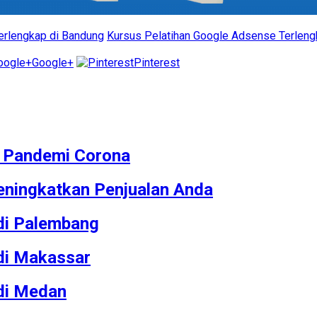
erlengkap di Bandung
Kursus Pelatihan Google Adsense Terleng
Google+
Pinterest
M Pandemi Corona
ningkatkan Penjualan Anda
 di Palembang
 di Makassar
 di Medan