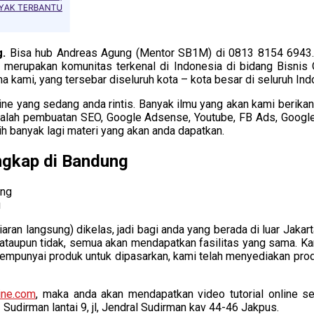
g.
Bisa hub Andreas Agung (Mentor SB1M) di 0813 8154 6943. P
merupakan komunitas terkenal di Indonesia di bidang Bisnis O
 kami, yang tersebar diseluruh kota – kota besar di seluruh Ind
 yang sedang anda rintis. Banyak ilmu yang akan kami berikan m
adalah pembuatan SEO, Google Adsense, Youtube, FB Ads, Google
h banyak lagi materi yang akan anda dapatkan.
ngkap di Bandung
g
an langsung) dikelas, jadi bagi anda yang berada di luar Jakart
 ataupun tidak, semua akan mendapatkan fasilitas yang sama. K
m mempunyai produk untuk dipasarkan, kami telah menyediakan pr
ine.com
, maka anda akan mendapatkan video tutorial online set
 Sudirman lantai 9, jl, Jendral Sudirman kav 44-46 Jakpus.