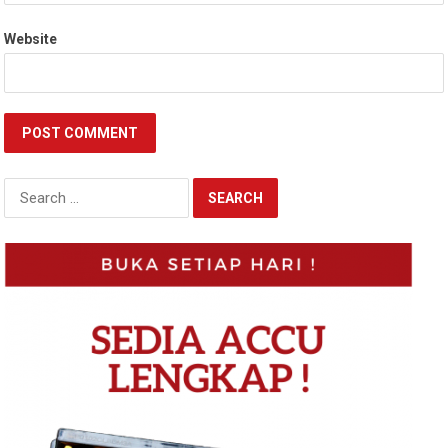
Website
Search
for: