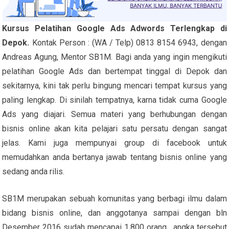
Kursus Pelatihan Google Ads Adwords Terlengkap di
Depok.
Kontak Person : (WA / Telp) 0813 8154 6943, dengan
Andreas Agung, Mentor SB1M. Bagi anda yang ingin mengikuti
pelatihan Google Ads dan bertempat tinggal di Depok dan
sekitarnya, kini tak perlu bingung mencari tempat kursus yang
paling lengkap. Di sinilah tempatnya, karna tidak cuma Google
Ads yang diajari. Semua materi yang berhubungan dengan
bisnis online akan kita pelajari satu persatu dengan sangat
jelas. Kami juga mempunyai group di facebook untuk
memudahkan anda bertanya jawab tentang bisnis online yang
sedang anda rilis.
SB1M merupakan sebuah komunitas yang berbagi ilmu dalam
bidang bisnis online, dan anggotanya sampai dengan bln
Desember 2016 sudah mencapai 1.800 orang, angka tersebut