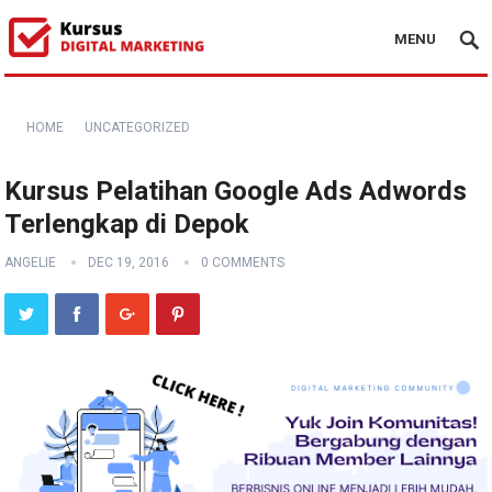
MENU
HOME
UNCATEGORIZED
Kursus Pelatihan Google Ads Adwords
Terlengkap di Depok
ANGELIE
DEC 19, 2016
0 COMMENTS