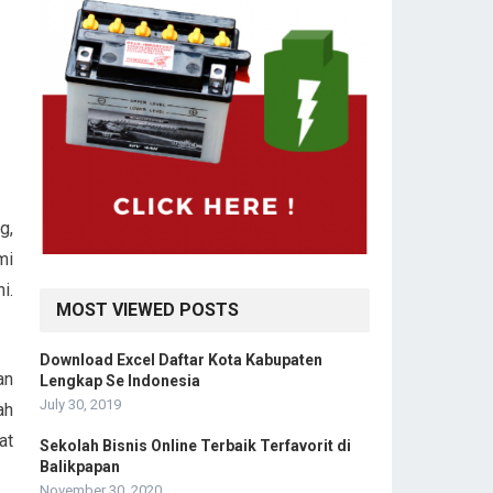
g,
mi
i.
MOST VIEWED POSTS
Download Excel Daftar Kota Kabupaten
an
Lengkap Se Indonesia
July 30, 2019
ah
at
Sekolah Bisnis Online Terbaik Terfavorit di
Balikpapan
November 30, 2020