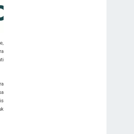
e,
ra
ti
ra
sa
is
uk