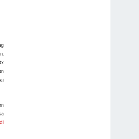
ng
n,
3x
an
ai
an
ka
di