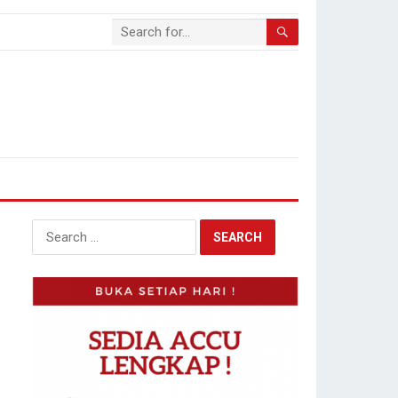
Search
for: