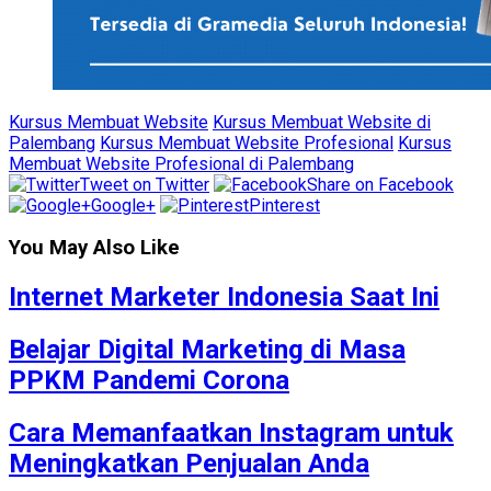
Kursus Membuat Website
Kursus Membuat Website di
Palembang
Kursus Membuat Website Profesional
Kursus
Membuat Website Profesional di Palembang
Tweet on Twitter
Share on Facebook
Google+
Pinterest
You May Also Like
Internet Marketer Indonesia Saat Ini
Belajar Digital Marketing di Masa
PPKM Pandemi Corona
Cara Memanfaatkan Instagram untuk
Meningkatkan Penjualan Anda