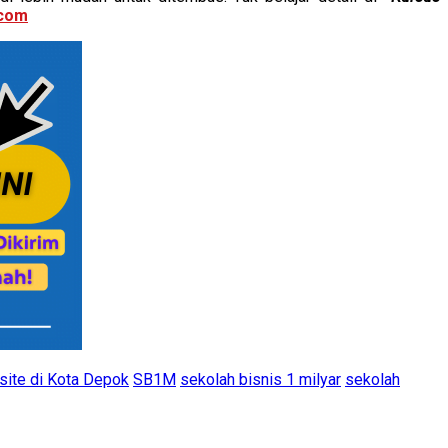
.com
ite di Kota Depok
SB1M
sekolah bisnis 1 milyar
sekolah