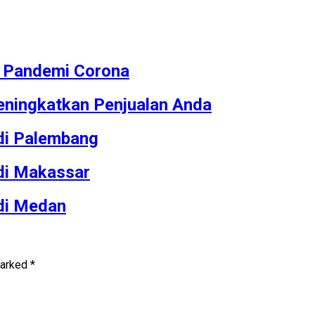
M Pandemi Corona
ningkatkan Penjualan Anda
 di Palembang
 di Makassar
 di Medan
marked
*