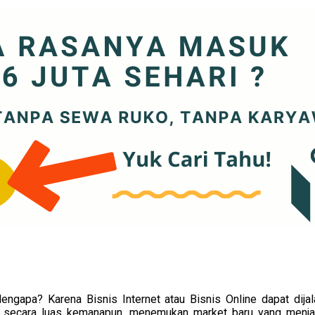
 Mengapa? Karena Bisnis Internet atau Bisnis Online dapat dija
 secara luas kemanapun, menemukan market baru yang menjadi