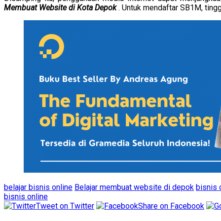
Membuat Website di Kota Depok
. Untuk mendaftar SB1M, ting
belajar bisnis online
Belajar membuat website di depok
bisnis 
bisnis online
Tweet on Twitter
Share on Facebook