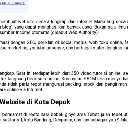
 membuat website secara lengkap dan Internet Marketing sec
 blog) yang dapat menghasilkan banyak uang. Bukan saja ilm
 sumber Income otomatis (disebut Web Authority).
imasi dengan SEO, beriklan di social media, web toko online,
utube marketing, youtube adsense, dan berbagai materi lengkap la
 lengkap. Saat ini terdapat lebih dari 350 video tutorial onli
raktek langsung berbisnis online. Komunitas SB1M telah menyedi
nda tidak perlu repot mengurusi packing, stock dan pengiriman
a online via Internet.
Website di Kota Depok
a beralamat di resto nasi bebek ginyo area Tebet, jalan tebet ut
o sektor VII, kota Bandung, Denpasar, dan lain sebagainya. (Silak