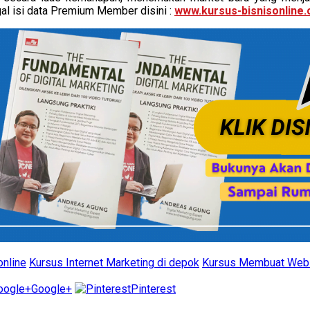
gal isi data Premium Member disini :
www.kursus-bisnisonline
online
Kursus Internet Marketing di depok
Kursus Membuat Webs
Google+
Pinterest