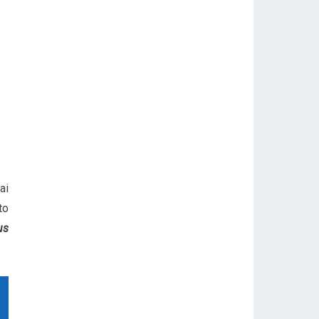
ai
to
us