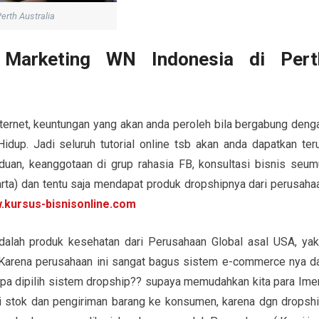
erth Australia
 Marketing WN Indonesia di Pert
ternet, keuntungan yang akan anda peroleh bila bergabung deng
up. Jadi seluruh tutorial online tsb akan anda dapatkan ter
uan, keanggotaan di grup rahasia FB, konsultasi bisnis seum
karta) dan tentu saja mendapat produk dropshipnya dari perusaha
.kursus-bisnisonline.com
dalah produk kesehatan dari Perusahaan Global asal USA, yak
 Karena perusahaan ini sangat bagus sistem e-commerce nya d
a dipilih sistem dropship?? supaya memudahkan kita para Ime
si stok dan pengiriman barang ke konsumen, karena dgn dropshi