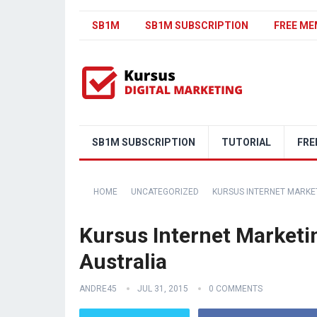
SB1M
SB1M SUBSCRIPTION
FREE ME
SB1M SUBSCRIPTION
TUTORIAL
FRE
HOME
UNCATEGORIZED
KURSUS INTERNET MARKET
Kursus Internet Marketi
Australia
ANDRE45
JUL 31, 2015
0 COMMENTS