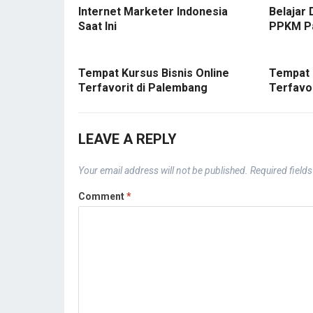
Internet Marketer Indonesia
Belajar 
Saat Ini
PPKM P
Tempat Kursus Bisnis Online
Tempat 
Terfavorit di Palembang
Terfavo
LEAVE A REPLY
Your email address will not be published.
Required field
Comment
*