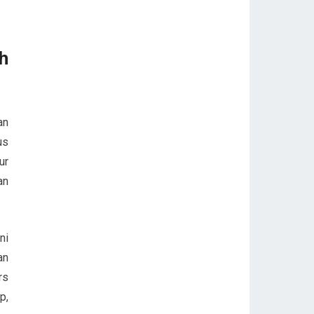
h
an
us
ur
an
ni
an
rs
p,