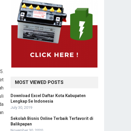
5.
et
MOST VIEWED POSTS
ah
Download Excel Daftar Kota Kabupaten
li
Lengkap Se Indonesia
da
July 30, 2019
an
Sekolah Bisnis Online Terbaik Terfavorit di
Balikpapan
November 30, 2020