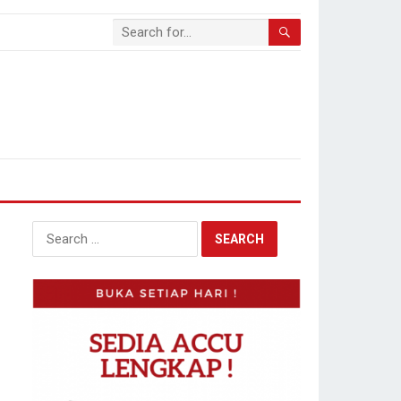
Search
for: