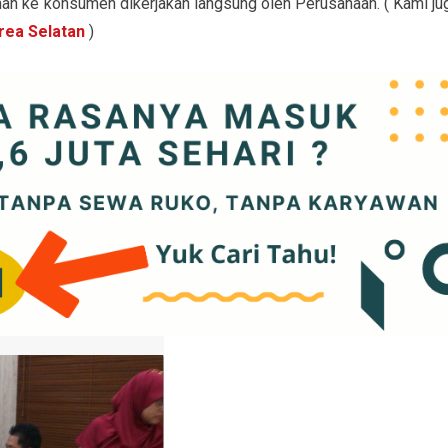
an ke konsumen dikerjakan langsung oleh Perusahaan. ( Kami ju
rea Selatan
)