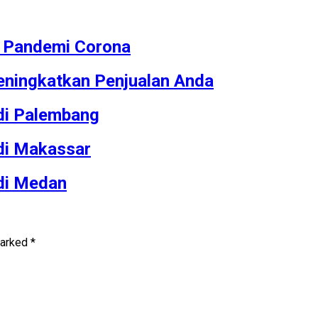
M Pandemi Corona
ningkatkan Penjualan Anda
 di Palembang
 di Makassar
 di Medan
marked
*