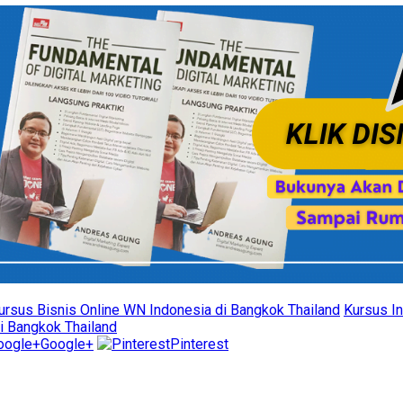
ursus Bisnis Online WN Indonesia di Bangkok Thailand
Kursus I
i Bangkok Thailand
Google+
Pinterest