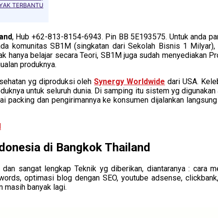
land
, Hub +62-813-8154-6943. Pin BB 5E193575. Untuk anda para 
h ada komunitas SB1M (singkatan dari Sekolah Bisnis 1 Milyar),
ak hanya belajar secara Teori, SB1M juga sudah menyediakan Prod
jualan produknya.
esehatan yg diproduksi oleh
Synergy Worldwide
dari USA. Kele
uknya untuk seluruh dunia. Di samping itu sistem yg digunakan 
ai packing dan pengirimannya ke konsumen dijalankan langsung
donesia di Bangkok Thailand
 dan sangat lengkap Teknik yg diberikan, diantaranya : cara m
rds, optimasi blog dengan SEO, youtube adsense, clickbank, fan
n masih banyak lagi.