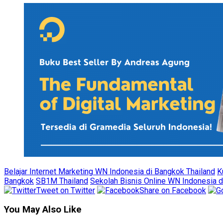
Belajar Internet Marketing WN Indonesia di Bangkok Thailand
K
Bangkok
SB1M Thailand
Sekolah Bisnis Online WN Indonesia d
Tweet on Twitter
Share on Facebook
You May Also Like