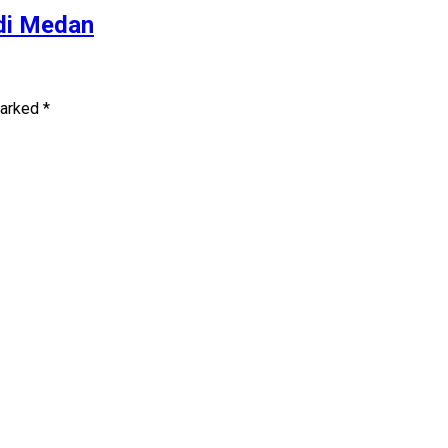
 di Medan
marked
*