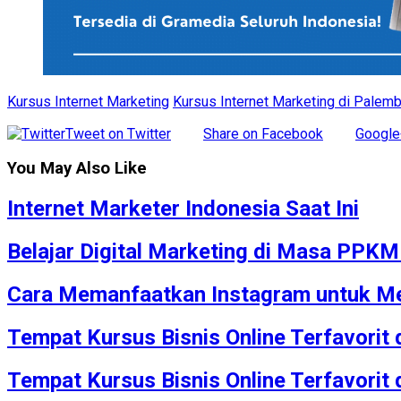
Kursus Internet Marketing
Kursus Internet Marketing di Palem
Tweet on Twitter
Share on Facebook
Google
You May Also Like
Internet Marketer Indonesia Saat Ini
Belajar Digital Marketing di Masa PPK
Cara Memanfaatkan Instagram untuk Me
Tempat Kursus Bisnis Online Terfavorit
Tempat Kursus Bisnis Online Terfavorit