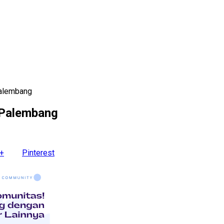
Palembang
i Palembang
+
Pinterest