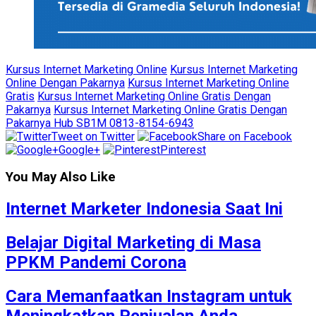
Kursus Internet Marketing Online
Kursus Internet Marketing
Online Dengan Pakarnya
Kursus Internet Marketing Online
Gratis
Kursus Internet Marketing Online Gratis Dengan
Pakarnya
Kursus Internet Marketing Online Gratis Dengan
Pakarnya Hub SB1M 0813-8154-6943
Tweet on Twitter
Share on Facebook
Google+
Pinterest
You May Also Like
Internet Marketer Indonesia Saat Ini
Belajar Digital Marketing di Masa
PPKM Pandemi Corona
Cara Memanfaatkan Instagram untuk
Meningkatkan Penjualan Anda