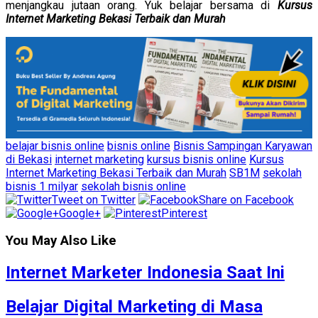
menjangkau jutaan orang. Yuk belajar bersama di
Kursus
Internet Marketing Bekasi Terbaik dan Murah
belajar bisnis online
bisnis online
Bisnis Sampingan Karyawan
di Bekasi
internet marketing
kursus bisnis online
Kursus
Internet Marketing Bekasi Terbaik dan Murah
SB1M
sekolah
bisnis 1 milyar
sekolah bisnis online
Tweet on Twitter
Share on Facebook
Google+
Pinterest
You May Also Like
Internet Marketer Indonesia Saat Ini
Belajar Digital Marketing di Masa