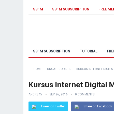
SB1M
SB1M SUBSCRIPTION
FREE ME
SB1M SUBSCRIPTION
TUTORIAL
FRE
HOME
UNCATEGORIZED
KURSUS INTERNET DIGITA
Kursus Internet Digital
ANDRE45
SEP 26, 2016
0 COMMENTS
Tweet on Twitter
Share on Facebook