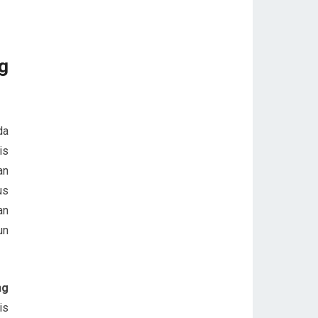
g
da
is
an
us
an
un
ng
is