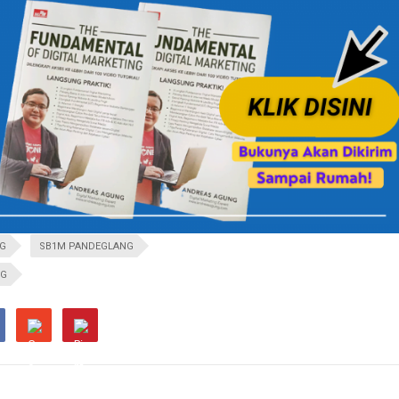
NG
SB1M PANDEGLANG
NG