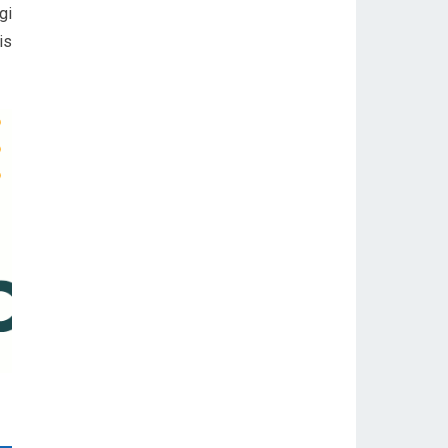
gi
is