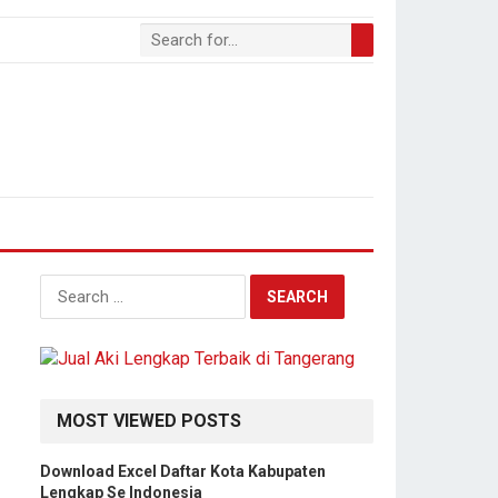
S
e
a
r
c
h
MOST VIEWED POSTS
f
o
Download Excel Daftar Kota Kabupaten
r
Lengkap Se Indonesia