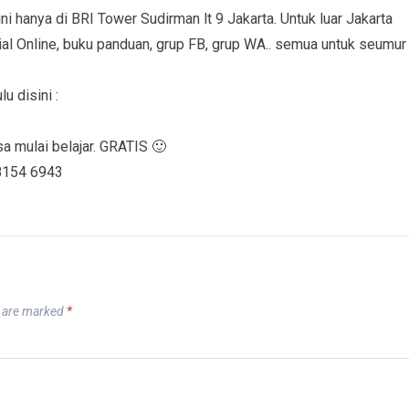
ini hanya di BRI Tower Sudirman lt 9 Jakarta. Untuk luar Jakarta
ial Online, buku panduan, grup FB, grup WA.. semua untuk seumur
u disini :
sa mulai belajar. GRATIS 🙂
8154 6943
s are marked
*