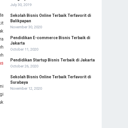
:
July 30, 2019
da
Sekolah Bisnis Online Terbaik Terfavorit di
Balikpapan
it
November 30, 2020
ak
Pendidikan E-commerce Bisnis Terbaik di
ra
Jakarta
eh
October 11, 2020
eh
Pendidikan Startup Bisnis Terbaik di Jakarta
us
October 26, 2020
Sekolah Bisnis Online Terbaik Terfavorit di
Surabaya
ni
November 12, 2020
gi
uk