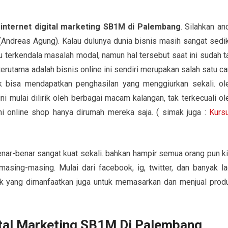
 internet digital marketing SB1M di Palembang
. Silahkan an
dreas Agung). Kalau dulunya dunia bisnis masih sangat sedik
u terkendala masalah modal, namun hal tersebut saat ini sudah t
terutama adalah bisnis online ini sendiri merupakan salah satu ca
uk bisa mendapatkan penghasilan yang menggiurkan sekali. ol
ni mulai dilirik oleh berbagai macam kalangan, tak terkecuali ol
ni online shop hanya dirumah mereka saja. ( simak juga :
Kurs
enar-benar sangat kuat sekali. bahkan hampir semua orang pun ki
sing-masing. Mulai dari facebook, ig, twitter, dan banyak la
yak yang dimanfaatkan juga untuk memasarkan dan menjual prod
ital Marketing SB1M Di Palembang