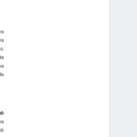
ya
ra
s,
da
sa
da
di
sa
di