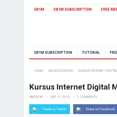
SB1M
SB1M SUBSCRIPTION
FREE ME
SB1M SUBSCRIPTION
TUTORIAL
FRE
HOME
UNCATEGORIZED
KURSUS INTERNET DIGITA
Kursus Internet Digital
ANDRE45
SEP 17, 2016
2 COMMENTS
Tweet on Twitter
Share on Facebook