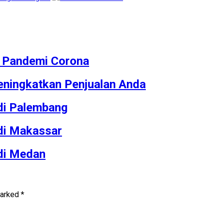
M Pandemi Corona
ningkatkan Penjualan Anda
 di Palembang
 di Makassar
 di Medan
marked
*