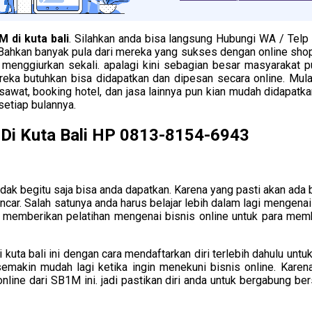
M di kuta bali
. Silahkan anda bisa langsung Hubungi WA / Telp
Bahkan banyak pula dari mereka yang sukses dengan online shop y
 menggiurkan sekali. apalagi kini sebagian besar masyarakat p
ka butuhkan bisa didapatkan dan dipesan secara online. Mula
esawat, booking hotel, dan jasa lainnya pun kian mudah didapatk
etiap bulannya.
 Di Kuta Bali HP 0813-8154-6943
tidak begitu saja bisa anda dapatkan. Karena yang pasti akan ada
ancar. Salah satunya anda harus belajar lebih dalam lagi mengena
ap memberikan pelatihan mengenai bisnis online untuk para memb
i kuta bali ini dengan cara mendaftarkan diri terlebih dahulu unt
 semakin mudah lagi ketika ingin menekuni bisnis online. Kare
nline dari SB1M ini. jadi pastikan diri anda untuk bergabung b