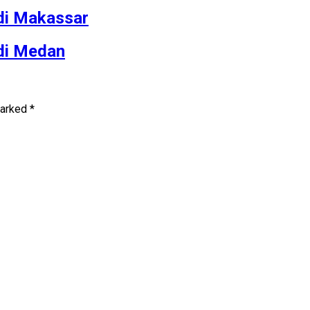
 di Makassar
 di Medan
marked
*