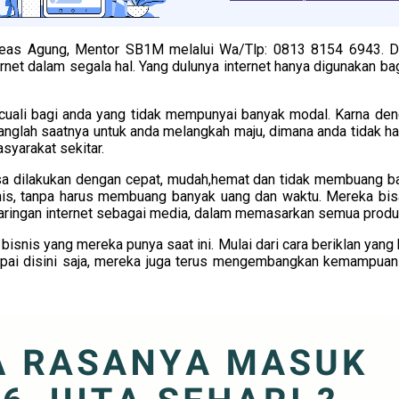
reas Agung, Mentor SB1M melalui Wa/Tlp: 0813 8154 6943. D
t dalam segala hal. Yang dulunya internet hanya digunakan bagi 
kecuali bagi anda yang tidak mempunyai banyak modal. Karna d
ranglah saatnya untuk anda melangkah maju, dimana anda tidak h
syarakat sekitar.
a dilakukan dengan cepat, mudah,hemat dan tidak membuang bany
nis, tanpa harus membuang banyak uang dan waktu. Mereka bisa m
jaringan internet sebagai media, dalam memasarkan semua produk
isnis yang mereka punya saat ini. Mulai dari cara beriklan yan
pai disini saja, mereka juga terus mengembangkan kemampuan d