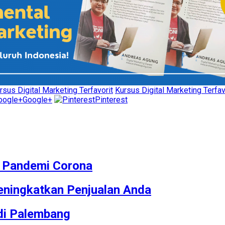
rsus Digital Marketing Terfavorit
Kursus Digital Marketing Terfavo
Google+
Pinterest
M Pandemi Corona
ningkatkan Penjualan Anda
 di Palembang