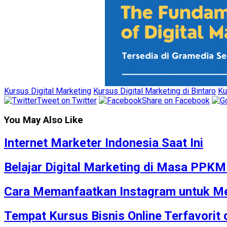
Kursus Digital Marketing
Kursus Digital Marketing di Bintaro
Ku
Tweet on Twitter
Share on Facebook
You May Also Like
Internet Marketer Indonesia Saat Ini
Belajar Digital Marketing di Masa PPK
Cara Memanfaatkan Instagram untuk Me
Tempat Kursus Bisnis Online Terfavorit