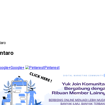
taro
intaro
Google+
Pinterest