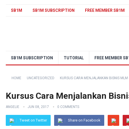
SB1M
SB1M SUBSCRIPTION
FREE MEMBER SB1M
SB1M SUBSCRIPTION
TUTORIAL
FREE MEMBER S
HOME
UNCATEGORIZED
KURSUS CARA MENJALANKAN BISNIS MLM 
Kursus Cara Menjalankan Bisn
ANGELIE
JUN 08, 2017
0 COMMENTS
Tweet on Twitter
Share on Facebook