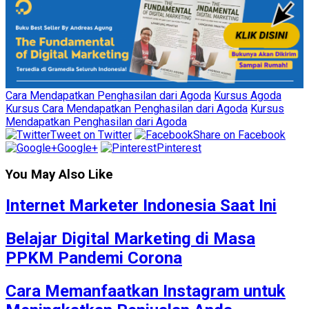
Cara Mendapatkan Penghasilan dari Agoda
Kursus Agoda
Kursus Cara Mendapatkan Penghasilan dari Agoda
Kursus
Mendapatkan Penghasilan dari Agoda
Tweet on Twitter
Share on Facebook
Google+
Pinterest
You May Also Like
Internet Marketer Indonesia Saat Ini
Belajar Digital Marketing di Masa
PPKM Pandemi Corona
Cara Memanfaatkan Instagram untuk