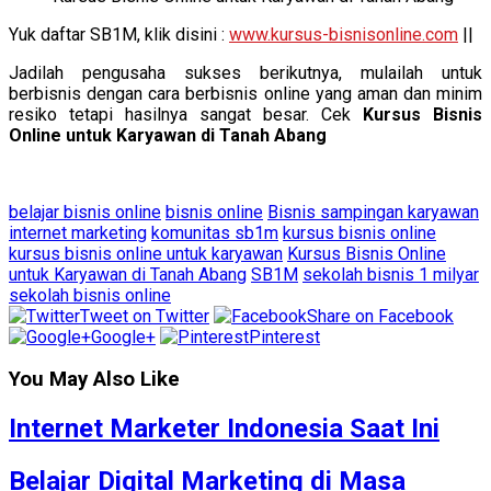
Yuk daftar SB1M, klik disini :
www.kursus-bisnisonline.com
||
Jadilah pengusaha sukses berikutnya, mulailah untuk
berbisnis dengan cara berbisnis online yang aman dan minim
resiko tetapi hasilnya sangat besar. Cek
Kursus Bisnis
Online untuk Karyawan di Tanah Abang
belajar bisnis online
bisnis online
Bisnis sampingan karyawan
internet marketing
komunitas sb1m
kursus bisnis online
kursus bisnis online untuk karyawan
Kursus Bisnis Online
untuk Karyawan di Tanah Abang
SB1M
sekolah bisnis 1 milyar
sekolah bisnis online
Tweet on Twitter
Share on Facebook
Google+
Pinterest
You May Also Like
Internet Marketer Indonesia Saat Ini
Belajar Digital Marketing di Masa