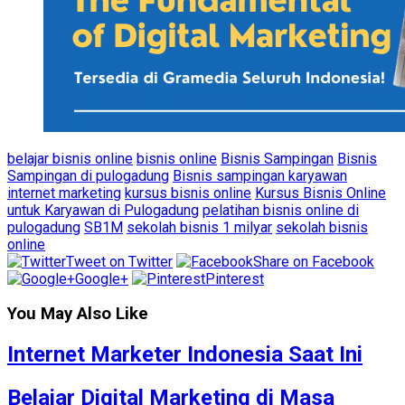
belajar bisnis online
bisnis online
Bisnis Sampingan
Bisnis
Sampingan di pulogadung
Bisnis sampingan karyawan
internet marketing
kursus bisnis online
Kursus Bisnis Online
untuk Karyawan di Pulogadung
pelatihan bisnis online di
pulogadung
SB1M
sekolah bisnis 1 milyar
sekolah bisnis
online
Tweet on Twitter
Share on Facebook
Google+
Pinterest
You May Also Like
Internet Marketer Indonesia Saat Ini
Belajar Digital Marketing di Masa