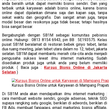
anda beralih untuk dapat memiliki bisnis sendiri. Dan yang
terbaik untuk karyawan adalah bisnis online, karena bisnis
online dapat dijalankan dimana saja dan kapan saja, tanpa
sekat waktu dan geografis. Dan sangat aman juga, tanpa
modal besar dan resikonya juga tidak besar, tetapi hasilnya
bisa sangat besar.
Bergabunglah dengan SB1M sebagai komunitas pebisnis
online. Hubungi : 0813 8154 6943, pin BB : 5E193575. Kelas
pusat SB1M beralamat di restoran bebek ginyo tebet, lantai
dua ruang meeting, jalan tebet utara dalam no 12, tebet, jakarta
selatan. SB1M dapat membantu meraih cita-cita anda menjadi
pengusaha sukses lewat ilmu internet marketing. Sudah
disediakan produk juga untuk anda yang belum memiliki
produk. ( Baca juga :
Kursus Bisnis Online di Jakarta
Selatan
)
Kursus Bisnis Online untuk Karyawan di Mampang Prapat
Di SB1M anda akan mendapatkan ilmu internet marketing :
cara membuat website sendiri, google adsense, teknik SEO
supaya rangking satu google, beriklan di adwords, beriklan di
FB Ads, membuat fanpages, email marketing, bisnis affiliate,