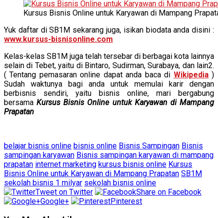
Kursus Bisnis Online untuk Karyawan di Mampang Prapat
Yuk daftar di SB1M sekarang juga, isikan biodata anda disini :
www.kursus-bisnisonline.com
Kelas-kelas SB1M juga telah tersebar di berbagai kota lainnya
selain di Tebet, yaitu di Bintaro, Sudirman, Surabaya, dan lain2.
( Tentang pemasaran online dapat anda baca di
Wikipedia
)
Sudah waktunya bagi anda untuk memulai karir dengan
berbisnis sendiri, yaitu bisnis online, mari bergabung
bersama
Kursus Bisnis Online untuk Karyawan di Mampang
Prapatan
belajar bisnis online
bisnis online
Bisnis Sampingan
Bisnis
sampingan karyawan
Bisnis sampingan karyawan di mampang
prapatan
internet marketing
kursus bisnis online
Kursus
Bisnis Online untuk Karyawan di Mampang Prapatan
SB1M
sekolah bisnis 1 milyar
sekolah bisnis online
Tweet on Twitter
Share on Facebook
Google+
Pinterest