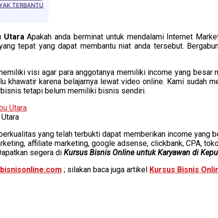
u Utara
Apakah anda berminat untuk mendalami Internet Market
yang tepat yang dapat membantu niat anda tersebut. Bergabu
miliki visi agar para anggotanya memiliki income yang besar mel
erlu khawatir karena belajarnya lewat video online. Kami sudah m
snis tetapi belum memiliki bisnis sendiri.
 Utara
erkualitas yang telah terbukti dapat memberikan income yang bes
eting, affiliate marketing, google adsense, clickbank, CPA, toko 
Dapatkan segera di
Kursus Bisnis Online untuk Karyawan di Kepu
bisnisonline.com
; silakan baca juga artikel
Kursus Bisnis Onli