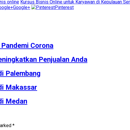
nis online
Kursus Bisnis Online untuk Karyawan di Kepulauan Ser
Google+
Pinterest
M Pandemi Corona
ningkatkan Penjualan Anda
 di Palembang
 di Makassar
 di Medan
marked
*