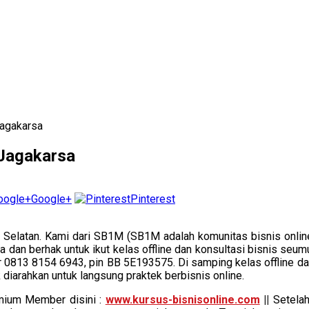
Jagakarsa
 Jagakarsa
Google+
Pinterest
a Selatan. Kami dari SB1M (SB1M adalah komunitas bisnis online
an berhak untuk ikut kelas offline dan konsultasi bisnis seumu
r 0813 8154 6943, pin BB 5E193575. Di samping kelas offline d
diarahkan untuk langsung praktek berbisnis online.
mium Member disini :
www.kursus-bisnisonline.com
||
Setelah