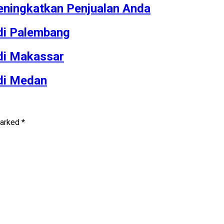
ningkatkan Penjualan Anda
 di Palembang
 di Makassar
 di Medan
marked
*