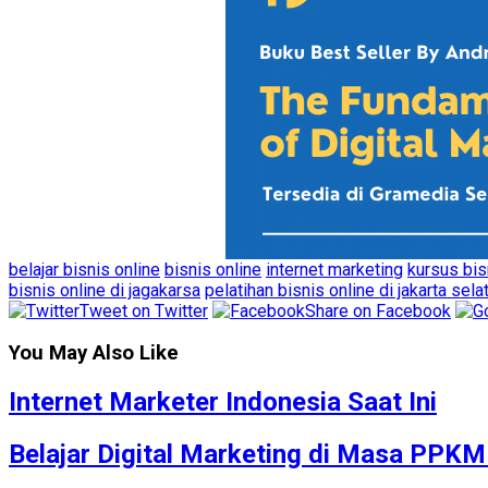
belajar bisnis online
bisnis online
internet marketing
kursus bis
bisnis online di jagakarsa
pelatihan bisnis online di jakarta sela
Tweet on Twitter
Share on Facebook
You May Also Like
Internet Marketer Indonesia Saat Ini
Belajar Digital Marketing di Masa PPK