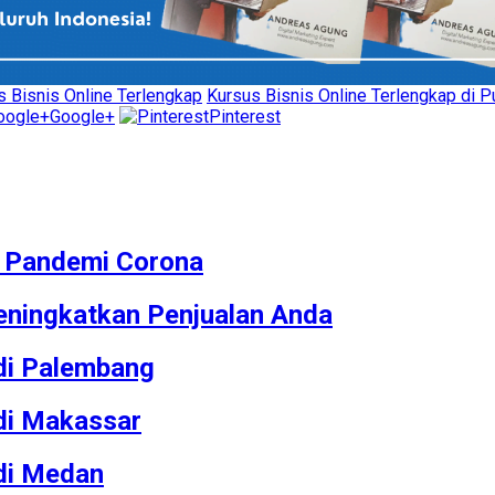
s Bisnis Online Terlengkap
Kursus Bisnis Online Terlengkap di P
Google+
Pinterest
M Pandemi Corona
ningkatkan Penjualan Anda
 di Palembang
 di Makassar
 di Medan