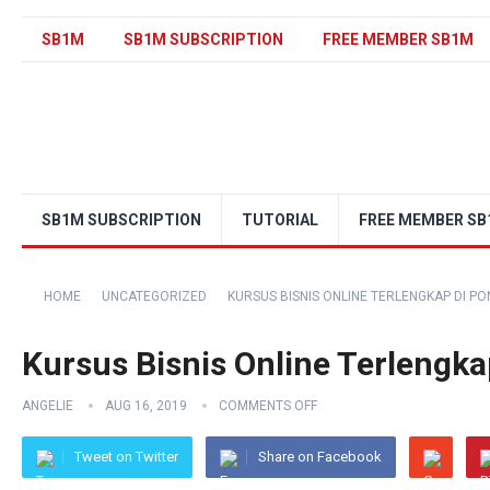
SB1M
SB1M SUBSCRIPTION
FREE MEMBER SB1M
SB1M SUBSCRIPTION
TUTORIAL
FREE MEMBER S
HOME
UNCATEGORIZED
KURSUS BISNIS ONLINE TERLENGKAP DI P
Kursus Bisnis Online Terlengka
ANGELIE
AUG 16, 2019
COMMENTS OFF
Tweet on Twitter
Share on Facebook