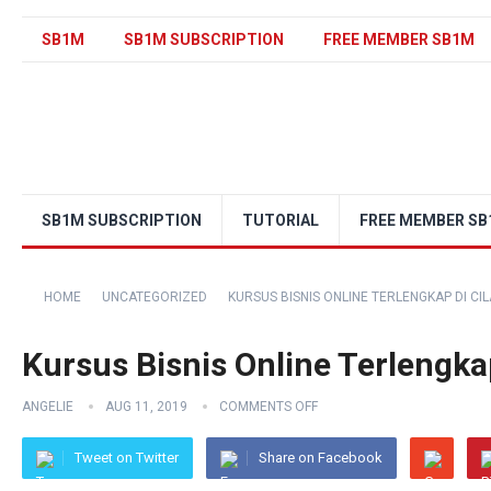
SB1M
SB1M SUBSCRIPTION
FREE MEMBER SB1M
SB1M SUBSCRIPTION
TUTORIAL
FREE MEMBER S
HOME
UNCATEGORIZED
KURSUS BISNIS ONLINE TERLENGKAP DI CI
Kursus Bisnis Online Terlengka
ANGELIE
AUG 11, 2019
COMMENTS OFF
Tweet on Twitter
Share on Facebook