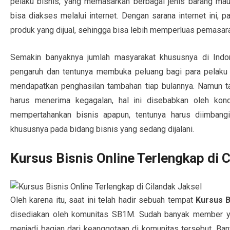
pelaku bisnis, yang memasarkan berbagai jenis barang ma
bisa diakses melalui internet. Dengan sarana internet ini,
produk yang dijual, sehingga bisa lebih memperluas pemasa
Semakin banyaknya jumlah masyarakat khususnya di Ind
pengaruh dan tentunya membuka peluang bagi para pelaku u
mendapatkan penghasilan tambahan tiap bulannya. Namun ta
harus menerima kegagalan, hal ini disebabkan oleh kond
mempertahankan bisnis apapun, tentunya harus diimbang
khususnya pada bidang bisnis yang sedang dijalani.
Kursus Bisnis Online Terlengkap di 
Oleh karena itu, saat ini telah hadir sebuah tempat
Kursus B
disediakan oleh komunitas SB1M. Sudah banyak member y
menjadi bagian dari keanggotaan di komunitas tersebut. Bany