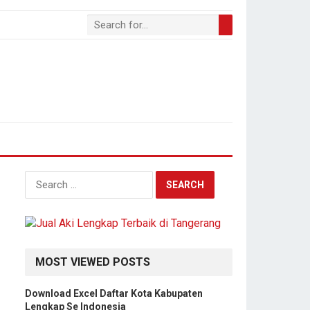
S
e
a
r
c
h
MOST VIEWED POSTS
f
o
Download Excel Daftar Kota Kabupaten
r
Lengkap Se Indonesia