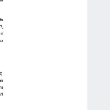
ia
da
7,
ut
ap
).
an
am
ri