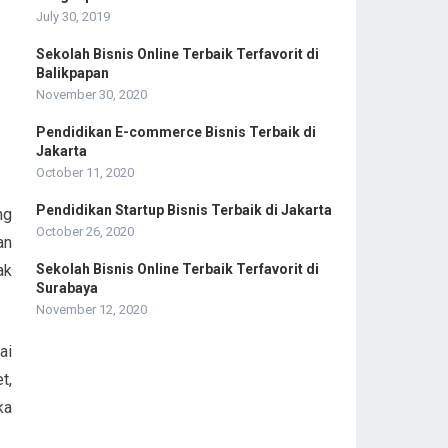
:
July 30, 2019
Sekolah Bisnis Online Terbaik Terfavorit di
Balikpapan
November 30, 2020
Pendidikan E-commerce Bisnis Terbaik di
Jakarta
October 11, 2020
Pendidikan Startup Bisnis Terbaik di Jakarta
ng
October 26, 2020
an
ak
Sekolah Bisnis Online Terbaik Terfavorit di
Surabaya
November 12, 2020
ai
t,
ka