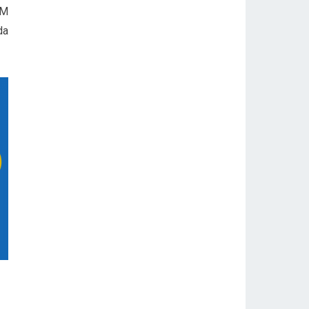
UM
da