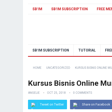
SB1M
SB1M SUBSCRIPTION
FREE ME
SB1M SUBSCRIPTION
TUTORIAL
FRE
HOME
UNCATEGORIZED
KURSUS BISNIS ONLINE 
Kursus Bisnis Online M
ANGELIE
OCT 25, 2018
0 COMMENTS
Tweet on Twitter
Share on Facebook