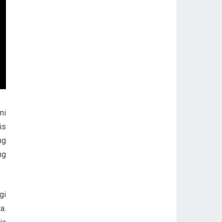
ni
is
ng
ng
gi
a.