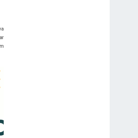
ya
ar
am