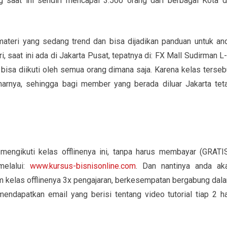
 saat ini sendiri mencapai 3.500 orang dari berbagai Kota d
materi yang sedang trend dan bisa dijadikan panduan untuk an
 saat ini ada di Jakarta Pusat, tepatnya di: FX Mall Sudirman L-
 bisa diikuti oleh semua orang dimana saja. Karena kelas terseb
narnya, sehingga bagi member yang berada diluar Jakarta tet
engikuti kelas offlinenya ini, tanpa harus membayar (GRATIS
elalui:
www.kursus-bisnisonline.com
. Dan nantinya anda ak
kelas offlinenya 3x pengajaran, berkesempatan bergabung dal
ndapatkan email yang berisi tentang video tutorial tiap 2 ha