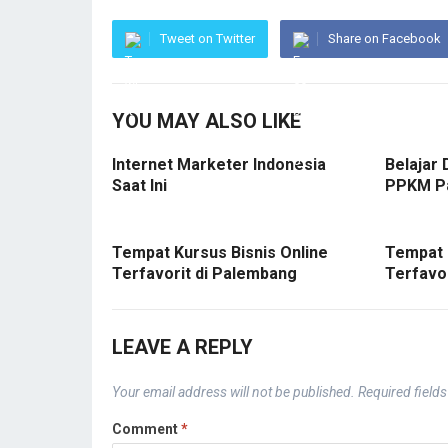
Tweet on Twitter
Share on Facebook
YOU MAY ALSO LIKE
Internet Marketer Indonesia
Belajar 
Saat Ini
PPKM P
Tempat Kursus Bisnis Online
Tempat 
Terfavorit di Palembang
Terfavo
LEAVE A REPLY
Your email address will not be published.
Required field
Comment
*