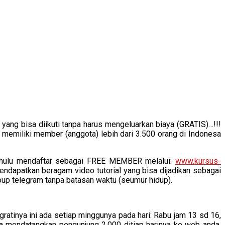
yang bisa diikuti tanpa harus mengeluarkan biaya (GRATIS)…!!!
 memiliki member (anggota) lebih dari 3.500 orang di Indonesa
dahulu mendaftar sebagai FREE MEMBER melalui:
www.kursus-
mendapatkan beragam video tutorial yang bisa dijadikan sebagai
roup telegram tanpa batasan waktu (seumur hidup).
gratinya ini ada setiap minggunya pada hari: Rabu jam 13 sd 16,
a mendatangkan pengunjung 2.000 ditiap harinya ke web anda,