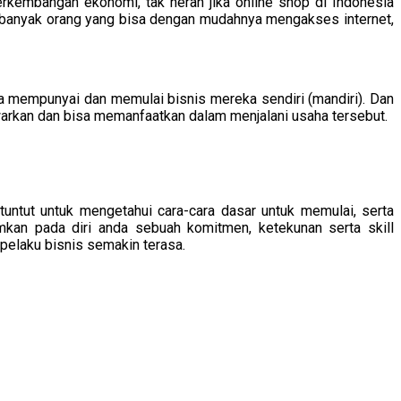
kembangan ekonomi, tak heran jika online shop di Indonesia
banyak orang yang bisa dengan mudahnya mengakses internet,
a mempunyai dan memulai bisnis mereka sendiri (mandiri). Dan
warkan dan bisa memanfaatkan dalam menjalani usaha tersebut.
untut untuk mengetahui cara-cara dasar untuk memulai, serta
mkan pada diri anda sebuah komitmen, ketekunan serta skill
 pelaku bisnis semakin terasa.