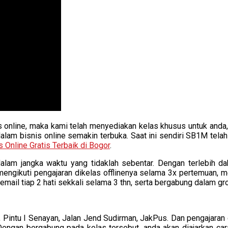
online, maka kami telah menyediakan kelas khusus untuk anda, 
lam bisnis online semakin terbuka. Saat ini sendiri SB1M telah
 Online Gratis Terbaik di Bogor
.
alam jangka waktu yang tidaklah sebentar. Dengan terlebih 
 mengikuti pengajaran dikelas offlinenya selama 3x pertemuan, 
 email tiap 2 hati sekkali selama 3 thn, serta bergabung dalam g
, Pintu I Senayan, Jalan Jend Sudirman, JakPus. Dan pengajaran 
ngan bergabung pada kelas tersebut, anda akan diajarkan car