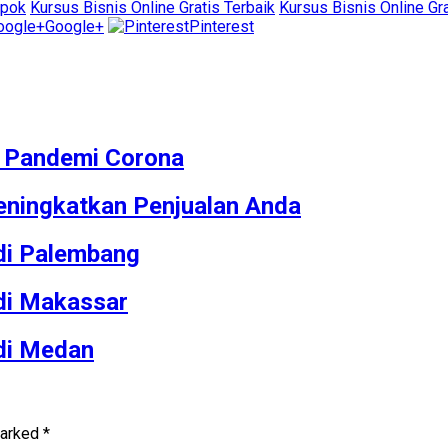
epok
Kursus Bisnis Online Gratis Terbaik
Kursus Bisnis Online Gr
Google+
Pinterest
M Pandemi Corona
ningkatkan Penjualan Anda
 di Palembang
 di Makassar
 di Medan
marked
*