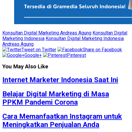
Konsultan Digital Marketing Andreas Agung
Konsultan Digital
Marketing Indonesia
Konsultan Digital Marketing Indonesia
Andreas Agung
Tweet on Twitter
Share on Facebook
Google+
Pinterest
You May Also Like
Internet Marketer Indonesia Saat Ini
Belajar Digital Marketing di Masa
PPKM Pandemi Corona
Cara Memanfaatkan Instagram untuk
Meningkatkan Penjualan Anda