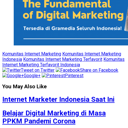
Komunitas Internet Marketing
Komunitas Internet Marketing
Indonesia
Komunitas Internet Marketing Terfavorit
Komunitas
Internet Marketing Terfavorit Indonesia
Tweet on Twitter
Share on Facebook
Google+
Pinterest
You May Also Like
Internet Marketer Indonesia Saat Ini
Belajar Digital Marketing di Masa
PPKM Pandemi Corona