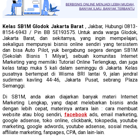
Kelas SB1M Glodok Jakarta Barat
, Jakbar, Hubungi 0813-
8154-6943 / Pin BB 5E193575. Untuk anda warga Glodok,
Jakarta Barat, dan sekitarnya, yang ingin mempelajari,
sekaligus mempunyai bisnis online sendiri yang tersistem
dan bisa Auto Pilot, yuk bergabung segera dengan SB1M
(Sekolah Bisnis 1 Milyar), sebuah komunitas Internet
Marketing yang memiliki Tutorial Online Terlengkap, dan juga
kelas tatap muka 5 kali dalam seminggu di Jakarta. Kelas
pusatnya bertempat di Wisma BRI lantai 9, jalan jendral
sudirman kavling 44-46, Jakarta Pusat, sebrang Plaza
Semanggi.
Di SB1M, anda akan diajarkan banyak materi Internet
Marketing Lengkap, yang dapat melebarkan bisnis anda
dengan lebih cepat, materinya antara lain : cara membuat
website atau blog sendiri,
facebook
ads, email marketing,
google adsense, toko online, clickbank, tokopedia, youtube
marketing, google adwords, youtube adsense, sosial media,
affiliate marketing, fanpages, CPA, dan lain-lain.