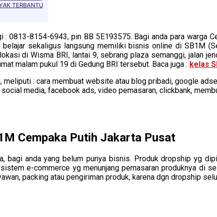
i : 0813-8154-6943, pin BB 5E193575. Bagi anda para warga Cem
belajar sekaligus langsung memiliki bisnis online di SB1M (Se
lokasi di Wisma BRI, lantai 9, sebrang plaza semanggi, jalan jen
jumat malam pukul 19 di Gedung BRI tersebut. Baca juga :
kelas 
meliputi : cara membuat website atau blog pribadi, google adsen
, social media, facebook ads, video pemasaran, clickbank, membu
B1M Cempaka Putih Jakarta Pusat
, bagi anda yang belum punya bisnis. Produk dropship yg dip
ki sistem e-commerce yg menunjang pemasaran produknya di sel
ryawan, packing atau pengiriman produk, karena dgn dropship sel