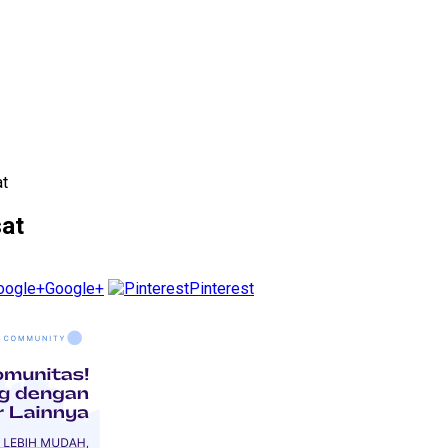
at
at
Google+
Pinterest