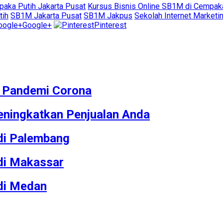
aka Putih Jakarta Pusat
Kursus Bisnis Online SB1M di Cempak
tih
SB1M Jakarta Pusat
SB1M Jakpus
Sekolah Internet Marketi
Google+
Pinterest
M Pandemi Corona
ningkatkan Penjualan Anda
 di Palembang
 di Makassar
 di Medan