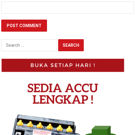
Search
for: