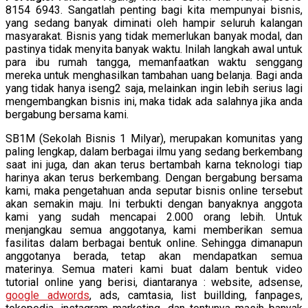
8154 6943. Sangatlah penting bagi kita mempunyai bisnis,
yang sedang banyak diminati oleh hampir seluruh kalangan
masyarakat. Bisnis yang tidak memerlukan banyak modal, dan
pastinya tidak menyita banyak waktu. Inilah langkah awal untuk
para ibu rumah tangga, memanfaatkan waktu senggang
mereka untuk menghasilkan tambahan uang belanja. Bagi anda
yang tidak hanya iseng2 saja, melainkan ingin lebih serius lagi
mengembangkan bisnis ini, maka tidak ada salahnya jika anda
bergabung bersama kami.
SB1M (Sekolah Bisnis 1 Milyar), merupakan komunitas yang
paling lengkap, dalam berbagai ilmu yang sedang berkembang
saat ini juga, dan akan terus bertambah karna teknologi tiap
harinya akan terus berkembang. Dengan bergabung bersama
kami, maka pengetahuan anda seputar bisnis online tersebut
akan semakin maju. Ini terbukti dengan banyaknya anggota
kami yang sudah mencapai 2.000 orang lebih. Untuk
menjangkau semua anggotanya, kami memberikan semua
fasilitas dalam berbagai bentuk online. Sehingga dimanapun
anggotanya berada, tetap akan mendapatkan semua
materinya. Semua materi kami buat dalam bentuk video
tutorial online yang berisi, diantaranya : website, adsense,
google adwords
, ads, camtasia, list buillding, fanpages,